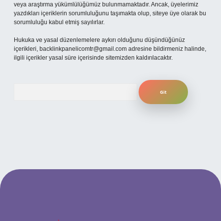
veya araştırma yükümlülüğümüz bulunmamaktadır. Ancak, üyelerimiz
yazdıkları içeriklerin sorumluluğunu taşımakta olup, siteye üye olarak bu
sorumluluğu kabul etmiş sayılırlar.
Hukuka ve yasal düzenlemelere aykırı olduğunu düşündüğünüz
içerikleri,
backlinkpanelicomtr@gmail.com
adresine bildirmeniz halinde,
ilgili içerikler yasal süre içerisinde sitemizden kaldırılacaktır.
Arama
güncel giriş
betexper bahis