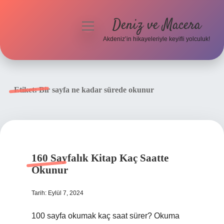
Deniz ve Macera
menüyü
aç
Akdeniz’in hikayeleriyle keyifli yolculuk!
Anasayfa
Gizlilik Politikası
Etiket:
Bir sayfa ne kadar sürede okunur
Yasal Uyarı
Hakkımızda
160 Sayfalık Kitap Kaç Saatte
Okunur
Tarih: Eylül 7, 2024
100 sayfa okumak kaç saat sürer? Okuma