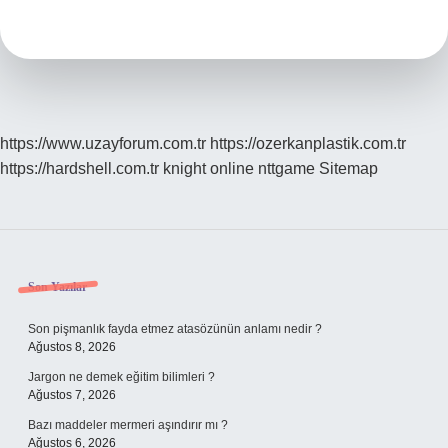
Kitap
Kaç
Saatte
Okunur
https://www.uzayforum.com.tr
https://ozerkanplastik.com.tr
https://hardshell.com.tr
knight online
nttgame
Sitemap
Sidebar
Son Yazılar
Son pişmanlık fayda etmez atasözünün anlamı nedir ?
Ağustos 8, 2026
Jargon ne demek eğitim bilimleri ?
Ağustos 7, 2026
Bazı maddeler mermeri aşındırır mı ?
Ağustos 6, 2026