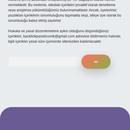
vermektedir. Bu nedenle, sitedeki içerikleri proaktif olarak denetleme
veya araştırma yükümlülüğümüz bulunmamaktadır. Ancak, üyelerimiz
yazdıkları içeriklerin sorumluluğunu taşımakta olup, siteye üye olarak bu
sorumluluğu kabul etmiş sayılırlar.
Hukuka ve yasal düzenlemelere aykırı olduğunu düşündüğünüz
içerikleri,
backlinkpanelicomtr@gmail.com
adresine bildirmeniz halinde,
ilgili içerikler yasal süre içerisinde sitemizden kaldırılacaktır.
Arama
güncel giriş
betexper bahis