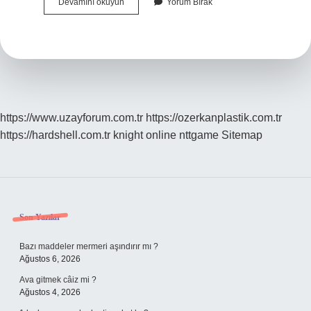
Billur
Devamını okuyun
Yorum Bırak
Hangi
Dil
https://www.uzayforum.com.tr
https://ozerkanplastik.com.tr
https://hardshell.com.tr
knight online
nttgame
Sitemap
Sidebar
Son Yazılar
Bazı maddeler mermeri aşındırır mı ?
Ağustos 6, 2026
Ava gitmek câiz mi ?
Ağustos 4, 2026