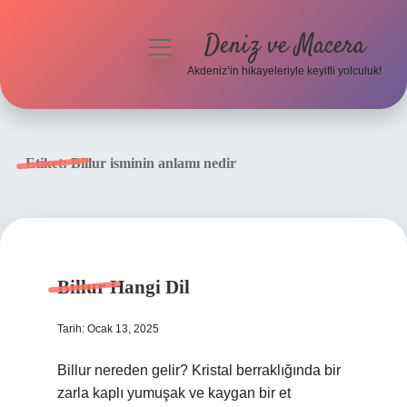
Deniz ve Macera
menüyü
aç
Akdeniz’in hikayeleriyle keyifli yolculuk!
Anasayfa
Gizlilik Politikası
Etiket:
Billur isminin anlamı nedir
Yasal Uyarı
Hakkımızda
Billur Hangi Dil
Tarih: Ocak 13, 2025
Billur nereden gelir? Kristal berraklığında bir
zarla kaplı yumuşak ve kaygan bir et