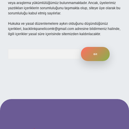
veya araştırma yükümlülüğümüz bulunmamaktadır. Ancak, üyelerimiz
yazdıkları içeriklerin sorumluluğunu taşımakta olup, siteye üye olarak bu
sorumluluğu kabul etmiş sayılırlar.
Hukuka ve yasal düzenlemelere aykırı olduğunu düşündüğünüz
içerikleri,
backlinkpanelicomtr@gmail.com
adresine bildirmeniz halinde,
ilgili içerikler yasal süre içerisinde sitemizden kaldırılacaktır.
Arama
güncel giriş
betexper bahis