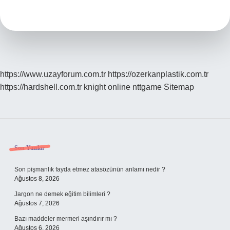
Ak
Mı
Boz
Mu
https://www.uzayforum.com.tr
https://ozerkanplastik.com.tr
https://hardshell.com.tr
knight online
nttgame
Sitemap
Sidebar
Son Yazılar
Son pişmanlık fayda etmez atasözünün anlamı nedir ?
Ağustos 8, 2026
Jargon ne demek eğitim bilimleri ?
Ağustos 7, 2026
Bazı maddeler mermeri aşındırır mı ?
Ağustos 6, 2026