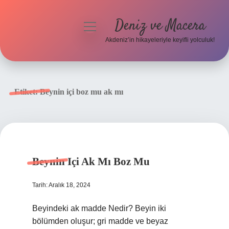
Deniz ve Macera
menüyü
aç
Akdeniz’in hikayeleriyle keyifli yolculuk!
Anasayfa
Gizlilik Politikası
Etiket:
Beynin içi boz mu ak mı
Yasal Uyarı
Hakkımızda
Beynin Içi Ak Mı Boz Mu
Tarih: Aralık 18, 2024
Beyindeki ak madde Nedir? Beyin iki
bölümden oluşur; gri madde ve beyaz