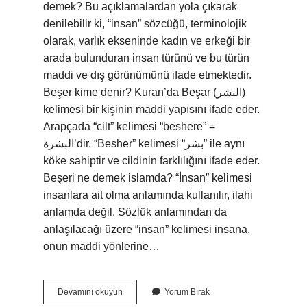
demek? Bu açıklamalardan yola çıkarak
denilebilir ki, “insan” sözcüğü, terminolojik
olarak, varlık ekseninde kadın ve erkeği bir
arada bulunduran insan türünü ve bu türün
maddi ve dış görünümünü ifade etmektedir.
Beşer kime denir? Kuran’da Beşar (البشر)
kelimesi bir kişinin maddi yapısını ifade eder.
Arapçada “cilt” kelimesi “beshere” =
البشرة’dir. “Besher” kelimesi “بشر” ile aynı
köke sahiptir ve cildinin farklılığını ifade eder.
Beşeri ne demek islamda? “İnsan” kelimesi
insanlara ait olma anlamında kullanılır, ilahi
anlamda değil. Sözlük anlamından da
anlaşılacağı üzere “insan” kelimesi insana,
onun maddi yönlerine…
Beser
Devamını okuyun
Yorum Bırak
Ne