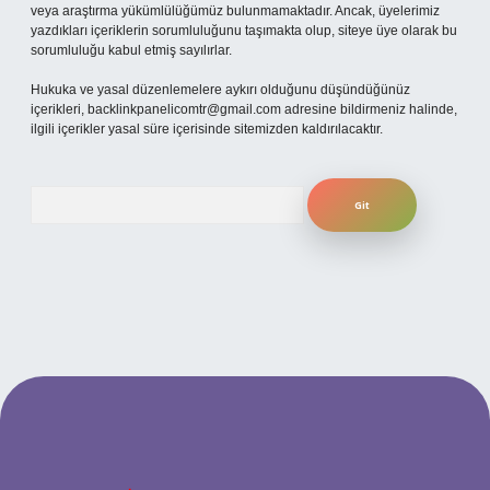
veya araştırma yükümlülüğümüz bulunmamaktadır. Ancak, üyelerimiz
yazdıkları içeriklerin sorumluluğunu taşımakta olup, siteye üye olarak bu
sorumluluğu kabul etmiş sayılırlar.
Hukuka ve yasal düzenlemelere aykırı olduğunu düşündüğünüz
içerikleri,
backlinkpanelicomtr@gmail.com
adresine bildirmeniz halinde,
ilgili içerikler yasal süre içerisinde sitemizden kaldırılacaktır.
Arama
güncel giriş
betexper bahis