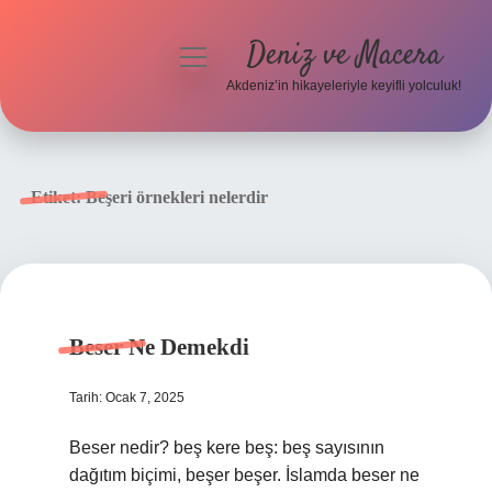
Deniz ve Macera
menüyü
aç
Akdeniz’in hikayeleriyle keyifli yolculuk!
Anasayfa
Gizlilik Politikası
Etiket:
Beşeri örnekleri nelerdir
Yasal Uyarı
Hakkımızda
Beser Ne Demekdi
Tarih: Ocak 7, 2025
Beser nedir? beş kere beş: beş sayısının
dağıtım biçimi, beşer beşer. İslamda beser ne