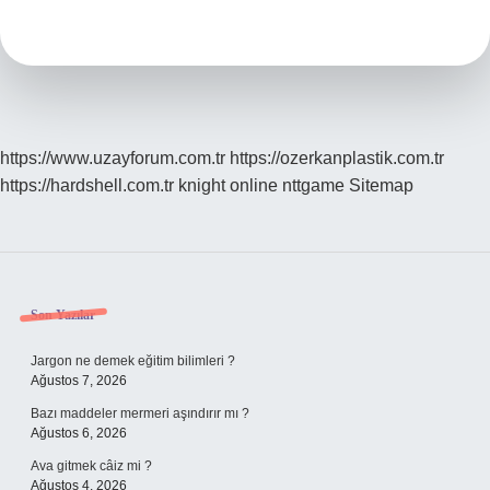
Demekdi
https://www.uzayforum.com.tr
https://ozerkanplastik.com.tr
https://hardshell.com.tr
knight online
nttgame
Sitemap
Sidebar
Son Yazılar
Jargon ne demek eğitim bilimleri ?
Ağustos 7, 2026
Bazı maddeler mermeri aşındırır mı ?
Ağustos 6, 2026
Ava gitmek câiz mi ?
Ağustos 4, 2026