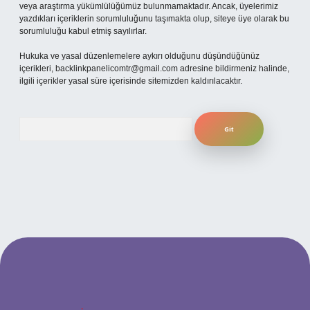
veya araştırma yükümlülüğümüz bulunmamaktadır. Ancak, üyelerimiz
yazdıkları içeriklerin sorumluluğunu taşımakta olup, siteye üye olarak bu
sorumluluğu kabul etmiş sayılırlar.
Hukuka ve yasal düzenlemelere aykırı olduğunu düşündüğünüz
içerikleri,
backlinkpanelicomtr@gmail.com
adresine bildirmeniz halinde,
ilgili içerikler yasal süre içerisinde sitemizden kaldırılacaktır.
Arama
 güncel giriş
betexper bahis