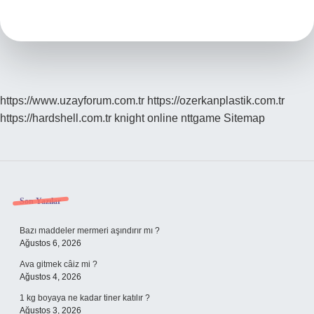
Duzeni
Ne
Zaman
Başlar
https://www.uzayforum.com.tr
https://ozerkanplastik.com.tr
https://hardshell.com.tr
knight online
nttgame
Sitemap
Sidebar
Son Yazılar
Bazı maddeler mermeri aşındırır mı ?
Ağustos 6, 2026
Ava gitmek câiz mi ?
Ağustos 4, 2026
1 kg boyaya ne kadar tiner katılır ?
Ağustos 3, 2026