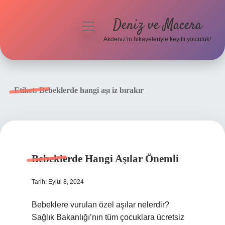
Deniz ve Macera
menüyü
aç
Akdeniz’in hikayeleriyle keyifli yolculuk!
Anasayfa
Gizlilik Politikası
Etiket:
Bebeklerde hangi aşı iz bırakır
Yasal Uyarı
Hakkımızda
Bebeklerde Hangi Aşılar Önemli
Tarih: Eylül 8, 2024
Bebeklere vurulan özel aşılar nelerdir?
Sağlık Bakanlığı’nın tüm çocuklara ücretsiz