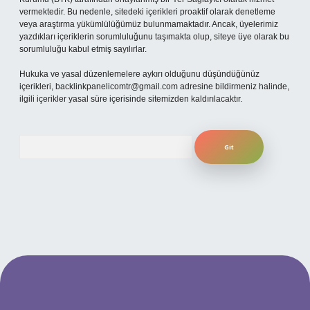
vermektedir. Bu nedenle, sitedeki içerikleri proaktif olarak denetleme
veya araştırma yükümlülüğümüz bulunmamaktadır. Ancak, üyelerimiz
yazdıkları içeriklerin sorumluluğunu taşımakta olup, siteye üye olarak bu
sorumluluğu kabul etmiş sayılırlar.
Hukuka ve yasal düzenlemelere aykırı olduğunu düşündüğünüz
içerikleri,
backlinkpanelicomtr@gmail.com
adresine bildirmeniz halinde,
ilgili içerikler yasal süre içerisinde sitemizden kaldırılacaktır.
Arama
güncel giriş
betexper bahis