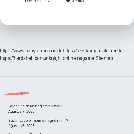
Bebeklerde
Devamını okuyun
8 Yorum
Hangi
Aşılar
Önemli
https://www.uzayforum.com.tr
https://ozerkanplastik.com.tr
https://hardshell.com.tr
knight online
nttgame
Sitemap
Sidebar
Son Yazılar
Jargon ne demek eğitim bilimleri ?
Ağustos 7, 2026
Bazı maddeler mermeri aşındırır mı ?
Ağustos 6, 2026