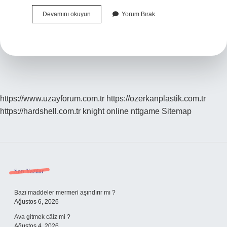
Port
Devamını okuyun
Yorum Bırak
Bebe
Ne
Işe
Yarıyor
https://www.uzayforum.com.tr
https://ozerkanplastik.com.tr
https://hardshell.com.tr
knight online
nttgame
Sitemap
Sidebar
Son Yazılar
Bazı maddeler mermeri aşındırır mı ?
Ağustos 6, 2026
Ava gitmek câiz mi ?
Ağustos 4, 2026