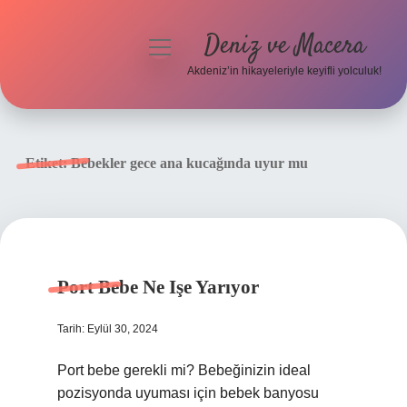
Deniz ve Macera
menüyü
aç
Akdeniz’in hikayeleriyle keyifli yolculuk!
Anasayfa
Gizlilik Politikası
Etiket:
Bebekler gece ana kucağında uyur mu
Yasal Uyarı
Hakkımızda
Port Bebe Ne Işe Yarıyor
Tarih: Eylül 30, 2024
Port bebe gerekli mi? Bebeğinizin ideal
pozisyonda uyuması için bebek banyosu