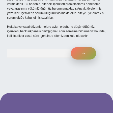
vermektedir. Bu nedenle, sitedeki içerikleri proaktif olarak denetleme
veya araştırma yükümlülüğümüz bulunmamaktadır. Ancak, üyelerimiz
yazdıkları içeriklerin sorumluluğunu taşımakta olup, siteye üye olarak bu
sorumluluğu kabul etmiş sayılırlar.
Hukuka ve yasal düzenlemelere aykırı olduğunu düşündüğünüz
içerikleri,
backlinkpanelicomtr@gmail.com
adresine bildirmeniz halinde,
ilgili içerikler yasal süre içerisinde sitemizden kaldırılacaktır.
Arama
güncel giriş
betexper bahis