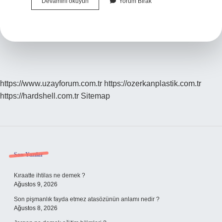
Başak
Devamını okuyun
Yorum Bırak
Burcu
En
Çok
Ne
Yemeyi
Sever
https://www.uzayforum.com.tr
https://ozerkanplastik.com.tr
https://hardshell.com.tr
Sitemap
Sidebar
Son Yazılar
Kıraatte ihtilas ne demek ?
Ağustos 9, 2026
Son pişmanlık fayda etmez atasözünün anlamı nedir ?
Ağustos 8, 2026