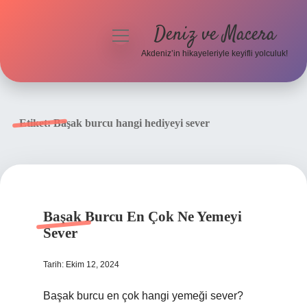
Deniz ve Macera
menüyü
aç
Akdeniz’in hikayeleriyle keyifli yolculuk!
Anasayfa
Gizlilik Politikası
Etiket:
Başak burcu hangi hediyeyi sever
Yasal Uyarı
Hakkımızda
Başak Burcu En Çok Ne Yemeyi
Sever
Tarih: Ekim 12, 2024
Başak burcu en çok hangi yemeği sever?