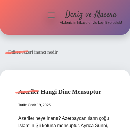
Deniz ve Macera
menüyü
aç
Akdeniz’in hikayeleriyle keyifli yolculuk!
Anasayfa
Gizlilik Politikası
Etiket:
Azeri inancı nedir
Yasal Uyarı
Hakkımızda
Azeriler Hangi Dine Mensuptur
Tarih: Ocak 19, 2025
Azeriler neye inanır? Azerbaycanlıların çoğu
İslam’ın Şii koluna mensuptur. Ayrıca Sünni,