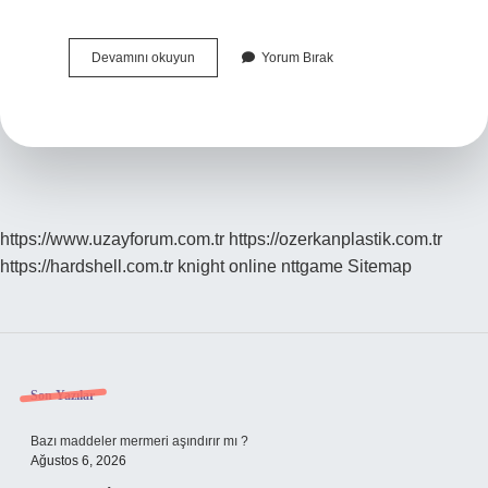
Azeriler
Devamını okuyun
Yorum Bırak
Hangi
Dine
Mensuptur
https://www.uzayforum.com.tr
https://ozerkanplastik.com.tr
https://hardshell.com.tr
knight online
nttgame
Sitemap
Sidebar
Son Yazılar
Bazı maddeler mermeri aşındırır mı ?
Ağustos 6, 2026