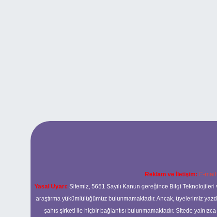
Reklam ve İletişim:
E-mail
Yasal Uyarı:
Sitemiz, 5651 Sayılı Kanun gereğince Bilgi Teknolojileri 
araştırma yükümlülüğümüz bulunmamaktadır. Ancak, üyelerimiz yazdıkla
şahıs şirketi ile hiçbir bağlantısı bulunmamaktadır. Sitede yalnızc