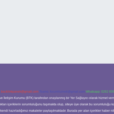
:
backlinkpaneli@gmail.com
Teams:
forumhizmeti@gmail.com
Whatsapp: 0262 606
ve İletişim Kurumu (BTK) tarafından onaylanmış bir Yer Sağlayıcı olarak hizmet verm
rı içeriklerin sorumluluğunu taşımakta olup, siteye üye olarak bu sorumluluğu kabul
a kendi hazırladığımız makaleler paylaşılmaktadır. Burada yer alan içerikler haber 