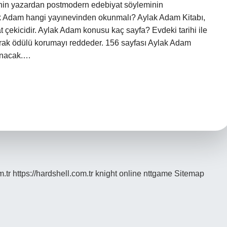
iğinin yazardan postmodern edebiyat söyleminin
lak Adam hangi yayınevinden okunmalı? Aylak Adam Kitabı,
at çekicidir. Aylak Adam konusu kaç sayfa? Evdeki tarihi ile
ayarak ödülü korumayı reddeder. 156 sayfası Aylak Adam
lanacak.…
m.tr
https://hardshell.com.tr
knight online
nttgame
Sitemap