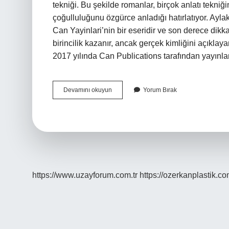
tekniği. Bu şekilde romanlar, birçok anlatı tekn
çoğulluluğunu özgürce anladığı hatırlatıyor. Ay
Can Yayinlari’nin bir eseridir ve son derece dikk
birincilik kazanır, ancak gerçek kimliğini açıkl
2017 yılında Can Publications tarafından yayın
Aylak
Devamını okuyun
Yorum Bırak
Adam
Yusuf
Atılgan
Ne
Kadar
https://www.uzayforum.com.tr
https://ozerkanplastik.co