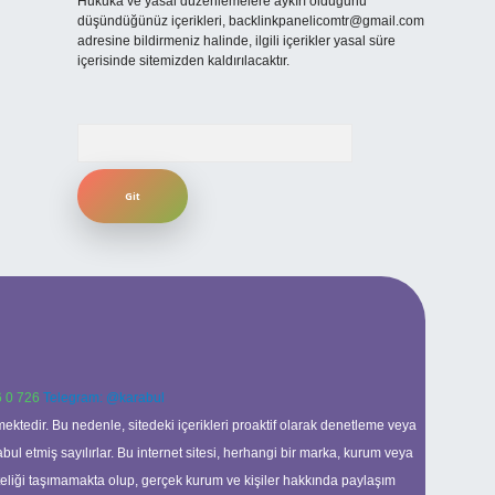
Hukuka ve yasal düzenlemelere aykırı olduğunu
düşündüğünüz içerikleri,
backlinkpanelicomtr@gmail.com
adresine bildirmeniz halinde, ilgili içerikler yasal süre
içerisinde sitemizden kaldırılacaktır.
Arama
 0 726
Telegram: @karabul
ektedir. Bu nedenle, sitedeki içerikleri proaktif olarak denetleme veya
 etmiş sayılırlar. Bu internet sitesi, herhangi bir marka, kurum veya
niteliği taşımamakta olup, gerçek kurum ve kişiler hakkında paylaşım