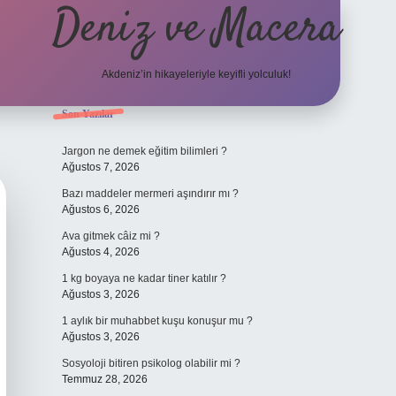
Deniz ve Macera
Akdeniz’in hikayeleriyle keyifli yolculuk!
Sidebar
Son Yazılar
elexbet güncel g
Jargon ne demek eğitim bilimleri ?
Ağustos 7, 2026
Bazı maddeler mermeri aşındırır mı ?
Ağustos 6, 2026
Ava gitmek câiz mi ?
Ağustos 4, 2026
1 kg boyaya ne kadar tiner katılır ?
Ağustos 3, 2026
1 aylık bir muhabbet kuşu konuşur mu ?
Ağustos 3, 2026
Sosyoloji bitiren psikolog olabilir mi ?
Temmuz 28, 2026