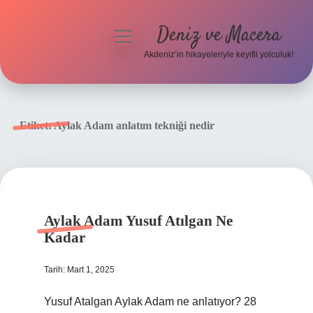
Deniz ve Macera
menüyü
aç
Akdeniz’in hikayeleriyle keyifli yolculuk!
Anasayfa
Gizlilik Politikası
Etiket:
Aylak Adam anlatım tekniği nedir
Yasal Uyarı
Hakkımızda
Aylak Adam Yusuf Atılgan Ne
Kadar
Tarih: Mart 1, 2025
Yusuf Atalgan Aylak Adam ne anlatıyor? 28