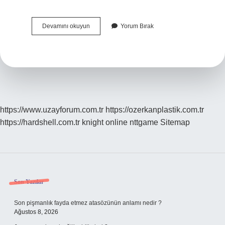
Aylak
Devamını okuyun
Yorum Bırak
Adam
Yusuf
Atılgan
Ne
Kadar
https://www.uzayforum.com.tr
https://ozerkanplastik.com.tr
https://hardshell.com.tr
knight online
nttgame
Sitemap
Sidebar
Son Yazılar
Son pişmanlık fayda etmez atasözünün anlamı nedir ?
Ağustos 8, 2026