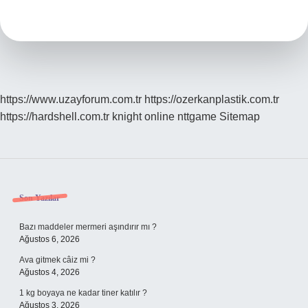
Nasıl
Oynanır
https://www.uzayforum.com.tr
https://ozerkanplastik.com.tr
https://hardshell.com.tr
knight online
nttgame
Sitemap
Sidebar
Son Yazılar
Bazı maddeler mermeri aşındırır mı ?
Ağustos 6, 2026
Ava gitmek câiz mi ?
Ağustos 4, 2026
1 kg boyaya ne kadar tiner katılır ?
Ağustos 3, 2026