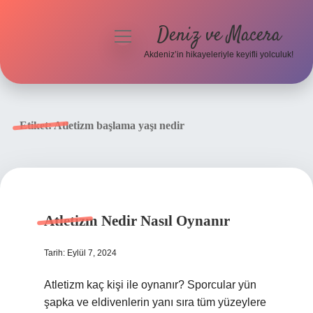
Deniz ve Macera
menüyü
aç
Akdeniz’in hikayeleriyle keyifli yolculuk!
Anasayfa
Gizlilik Politikası
Etiket:
Atletizm başlama yaşı nedir
Yasal Uyarı
Hakkımızda
Atletizm Nedir Nasıl Oynanır
Tarih: Eylül 7, 2024
Atletizm kaç kişi ile oynanır? Sporcular yün
şapka ve eldivenlerin yanı sıra tüm yüzeylere