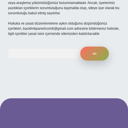
veya araştırma yükümlülüğümüz bulunmamaktadır. Ancak, üyelerimiz
yazdıkları içeriklerin sorumluluğunu taşımakta olup, siteye üye olarak bu
sorumluluğu kabul etmiş sayılırlar.
Hukuka ve yasal düzenlemelere aykırı olduğunu düşündüğünüz
içerikleri,
backlinkpanelicomtr@gmail.com
adresine bildirmeniz halinde,
ilgili içerikler yasal süre içerisinde sitemizden kaldırılacaktır.
Arama
güncel giriş
betexper bahis