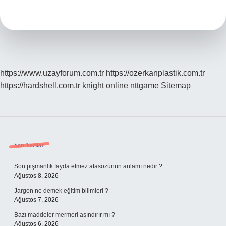
Nedir
https://www.uzayforum.com.tr
https://ozerkanplastik.com.tr
https://hardshell.com.tr
knight online
nttgame
Sitemap
Sidebar
Son Yazılar
Son pişmanlık fayda etmez atasözünün anlamı nedir ?
Ağustos 8, 2026
Jargon ne demek eğitim bilimleri ?
Ağustos 7, 2026
Bazı maddeler mermeri aşındırır mı ?
Ağustos 6, 2026