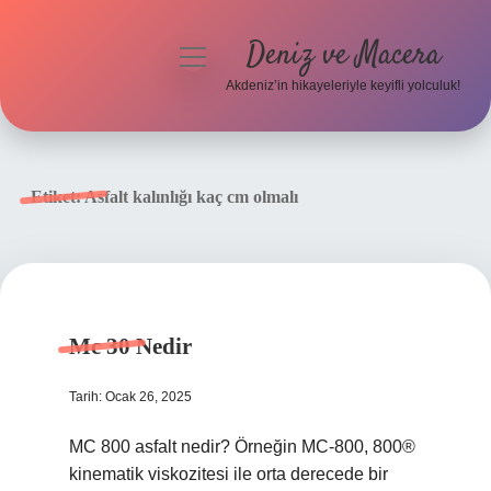
Deniz ve Macera
menüyü
aç
Akdeniz’in hikayeleriyle keyifli yolculuk!
Anasayfa
Gizlilik Politikası
Etiket:
Asfalt kalınlığı kaç cm olmalı
Yasal Uyarı
Hakkımızda
Mc 30 Nedir
Tarih: Ocak 26, 2025
MC 800 asfalt nedir? Örneğin MC-800, 800®
kinematik viskozitesi ile orta derecede bir