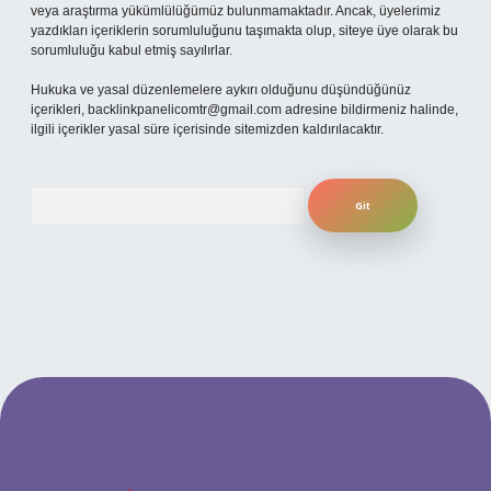
veya araştırma yükümlülüğümüz bulunmamaktadır. Ancak, üyelerimiz
yazdıkları içeriklerin sorumluluğunu taşımakta olup, siteye üye olarak bu
sorumluluğu kabul etmiş sayılırlar.
Hukuka ve yasal düzenlemelere aykırı olduğunu düşündüğünüz
içerikleri,
backlinkpanelicomtr@gmail.com
adresine bildirmeniz halinde,
ilgili içerikler yasal süre içerisinde sitemizden kaldırılacaktır.
Arama
güncel giriş
betexper bahis