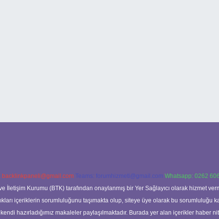
:
backlinkpaneli@gmail.com
Teams:
forumhizmeti@gmail.com
Whatsapp: 0262 606
ve İletişim Kurumu (BTK) tarafından onaylanmış bir Yer Sağlayıcı olarak hizmet verm
rı içeriklerin sorumluluğunu taşımakta olup, siteye üye olarak bu sorumluluğu kabul
a kendi hazırladığımız makaleler paylaşılmaktadır. Burada yer alan içerikler haber 