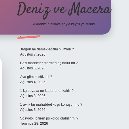
Deniz ve Macera
Akdeniz’in hikayeleriyle keyifli yolculuk!
Sidebar
Son Yazılar
elexbet güncel
Jargon ne demek eğitim bilimleri ?
Ağustos 7, 2026
Bazı maddeler mermeri aşındırır mı ?
Ağustos 6, 2026
Ava gitmek câiz mi ?
Ağustos 4, 2026
1 kg boyaya ne kadar tiner katılır ?
Ağustos 3, 2026
1 aylık bir muhabbet kuşu konuşur mu ?
Ağustos 3, 2026
Sosyoloji bitiren psikolog olabilir mi ?
Temmuz 28, 2026