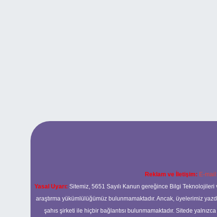
Reklam ve İletişim:
E-mail
Yasal Uyarı:
Sitemiz, 5651 Sayılı Kanun gereğince Bilgi Teknolojileri 
araştırma yükümlülüğümüz bulunmamaktadır. Ancak, üyelerimiz yazdıkla
şahıs şirketi ile hiçbir bağlantısı bulunmamaktadır. Sitede yalnızc