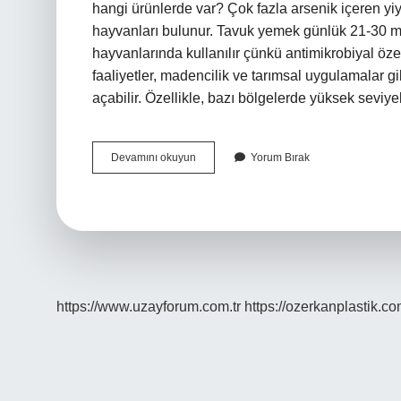
hangi ürünlerde var? Çok fazla arsenik içeren yi
hayvanları bulunur. Tavuk yemek günlük 21-30 m
hayvanlarında kullanılır çünkü antimikrobiyal öze
faaliyetler, madencilik ve tarımsal uygulamalar g
açabilir. Özellikle, bazı bölgelerde yüksek seviy
Arsenik
Devamını okuyun
Yorum Bırak
Nasıl
Uzaklaştırılır
https://www.uzayforum.com.tr
https://ozerkanplastik.co