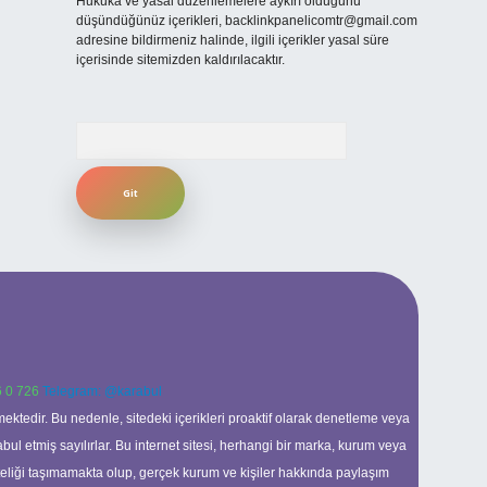
Hukuka ve yasal düzenlemelere aykırı olduğunu
düşündüğünüz içerikleri,
backlinkpanelicomtr@gmail.com
adresine bildirmeniz halinde, ilgili içerikler yasal süre
içerisinde sitemizden kaldırılacaktır.
Arama
 0 726
Telegram: @karabul
ektedir. Bu nedenle, sitedeki içerikleri proaktif olarak denetleme veya
 etmiş sayılırlar. Bu internet sitesi, herhangi bir marka, kurum veya
niteliği taşımamakta olup, gerçek kurum ve kişiler hakkında paylaşım