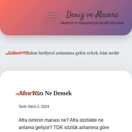
Deniz ve Macera
menüyü
aç
Akdeniz’in hikayeleriyle keyifli yolculuk!
Anasayfa
Gizlilik Politikası
Etiket:
Allahın hediyesi anlamına gelen erkek isim nedir
Yasal Uyarı
Hakkımızda
Afra Kızı Ne Demek
Tarih: Ekim 2, 2024
Afra isminin manası ne? Afra sözlükte ne
anlama geliyor? TDK sözlük anlamına göre