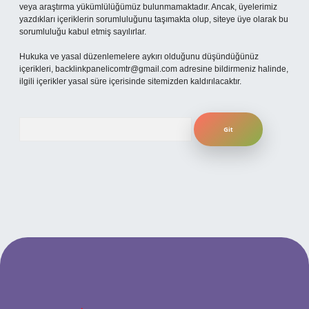
veya araştırma yükümlülüğümüz bulunmamaktadır. Ancak, üyelerimiz
yazdıkları içeriklerin sorumluluğunu taşımakta olup, siteye üye olarak bu
sorumluluğu kabul etmiş sayılırlar.
Hukuka ve yasal düzenlemelere aykırı olduğunu düşündüğünüz
içerikleri,
backlinkpanelicomtr@gmail.com
adresine bildirmeniz halinde,
ilgili içerikler yasal süre içerisinde sitemizden kaldırılacaktır.
Arama
güncel giriş
betexper bahis