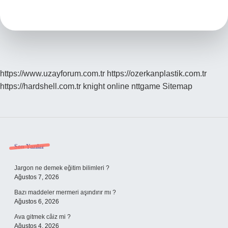
Ne
Demek
https://www.uzayforum.com.tr
https://ozerkanplastik.com.tr
https://hardshell.com.tr
knight online
nttgame
Sitemap
Sidebar
Son Yazılar
Jargon ne demek eğitim bilimleri ?
Ağustos 7, 2026
Bazı maddeler mermeri aşındırır mı ?
Ağustos 6, 2026
Ava gitmek câiz mi ?
Ağustos 4, 2026