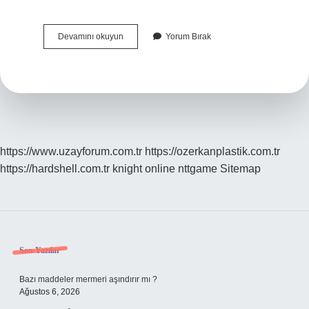
Aranizda
Devamını okuyun
Yorum Bırak
Ingilizce
Ne
Demek
https://www.uzayforum.com.tr
https://ozerkanplastik.com.tr
https://hardshell.com.tr
knight online
nttgame
Sitemap
Sidebar
Son Yazılar
Bazı maddeler mermeri aşındırır mı ?
Ağustos 6, 2026