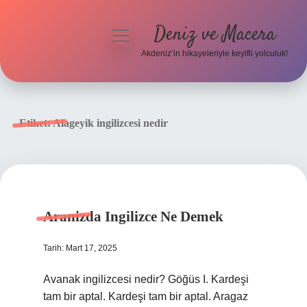
Deniz ve Macera
menüyü
aç
Akdeniz’in hikayeleriyle keyifli yolculuk!
Anasayfa
Gizlilik Politikası
Etiket:
Alageyik ingilizcesi nedir
Yasal Uyarı
Hakkımızda
Aranizda Ingilizce Ne Demek
Tarih: Mart 17, 2025
Avanak ingilizcesi nedir? Göğüs I. Kardeşi
tam bir aptal. Kardeşi tam bir aptal. Aragaz