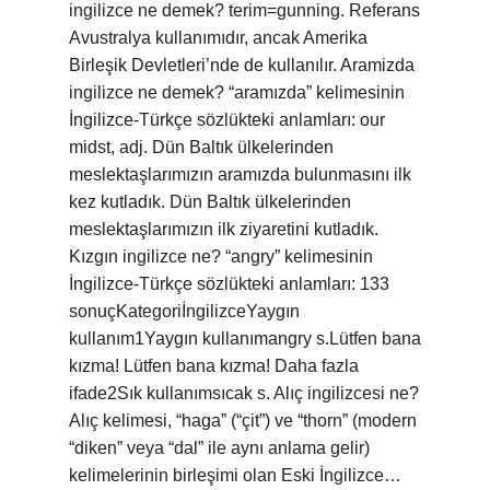
ingilizce ne demek? terim=gunning. Referans
Avustralya kullanımıdır, ancak Amerika
Birleşik Devletleri’nde de kullanılır. Aramizda
ingilizce ne demek? “aramızda” kelimesinin
İngilizce-Türkçe sözlükteki anlamları: our
midst, adj. Dün Baltık ülkelerinden
meslektaşlarımızın aramızda bulunmasını ilk
kez kutladık. Dün Baltık ülkelerinden
meslektaşlarımızın ilk ziyaretini kutladık.
Kızgın ingilizce ne? “angry” kelimesinin
İngilizce-Türkçe sözlükteki anlamları: 133
sonuçKategoriİngilizceYaygın
kullanım1Yaygın kullanımangry s.Lütfen bana
kızma! Lütfen bana kızma! Daha fazla
ifade2Sık kullanımsıcak s. Alıç ingilizcesi ne?
Alıç kelimesi, “haga” (“çit”) ve “thorn” (modern
“diken” veya “dal” ile aynı anlama gelir)
kelimelerinin birleşimi olan Eski İngilizce…