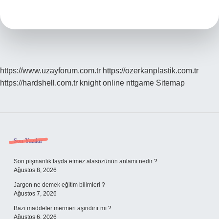
Kaç
Günde
Oturur
https://www.uzayforum.com.tr
https://ozerkanplastik.com.tr
https://hardshell.com.tr
knight online
nttgame
Sitemap
Sidebar
Son Yazılar
Son pişmanlık fayda etmez atasözünün anlamı nedir ?
Ağustos 8, 2026
Jargon ne demek eğitim bilimleri ?
Ağustos 7, 2026
Bazı maddeler mermeri aşındırır mı ?
Ağustos 6, 2026