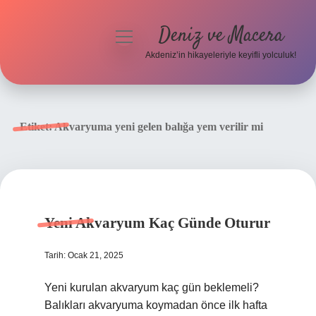
Deniz ve Macera
menüyü
aç
Akdeniz’in hikayeleriyle keyifli yolculuk!
Anasayfa
Gizlilik Politikası
Etiket:
Akvaryuma yeni gelen balığa yem verilir mi
Yasal Uyarı
Hakkımızda
Yeni Akvaryum Kaç Günde Oturur
Tarih: Ocak 21, 2025
Yeni kurulan akvaryum kaç gün beklemeli?
Balıkları akvaryuma koymadan önce ilk hafta