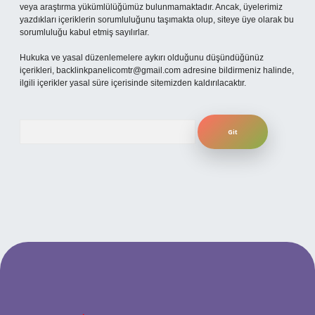
veya araştırma yükümlülüğümüz bulunmamaktadır. Ancak, üyelerimiz
yazdıkları içeriklerin sorumluluğunu taşımakta olup, siteye üye olarak bu
sorumluluğu kabul etmiş sayılırlar.
Hukuka ve yasal düzenlemelere aykırı olduğunu düşündüğünüz
içerikleri,
backlinkpanelicomtr@gmail.com
adresine bildirmeniz halinde,
ilgili içerikler yasal süre içerisinde sitemizden kaldırılacaktır.
Arama
güncel giriş
betexper bahis