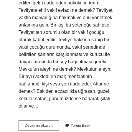
edilen geliri ifade eden hukuki bir terim.
Tevliyete ehil vakıf evladı ne demek? Tevliyet,
vakfın malvarlığına bakmak ve onu yönetmek
anlamına gelir. Bir kişi bu yeteneğe sahipse,
Tevliyet’ten sorumlu olan bir vakıf çocuğu
olarak kabul edilir. Tevliye hakkına sahip bir
vakıf çocuğu durumunda, vakıf senedinde
belirtilen şartların karşılanması ve kurucu ile
davacı arasında bir soy bağı olması gerekir.
Mevkufun aleyh ne demek? Mevkufun aleyh:
Bir ayı (vakfedilen mal) menfaatinin
bağlandığı kişi veya yeri ifade eder. Attar ne
demek? Eskiden eczacılıkla uğraşan, güzel
kokular satan, günümüzde ise baharat, şifalı
otlar ve…
Müstegallat
Devamını okuyun
Yorum Bırak
Ne