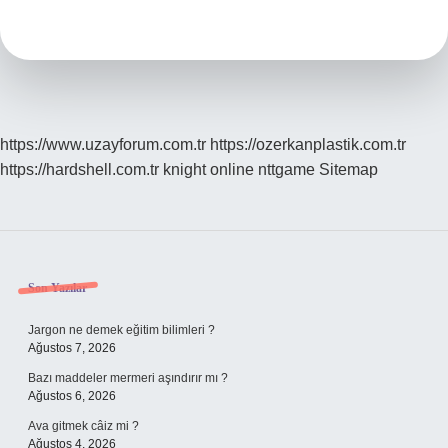
Demek
https://www.uzayforum.com.tr
https://ozerkanplastik.com.tr
https://hardshell.com.tr
knight online
nttgame
Sitemap
Sidebar
Son Yazılar
Jargon ne demek eğitim bilimleri ?
Ağustos 7, 2026
Bazı maddeler mermeri aşındırır mı ?
Ağustos 6, 2026
Ava gitmek câiz mi ?
Ağustos 4, 2026