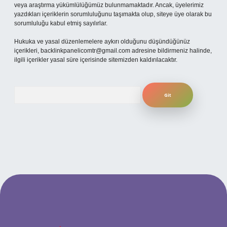
veya araştırma yükümlülüğümüz bulunmamaktadır. Ancak, üyelerimiz
yazdıkları içeriklerin sorumluluğunu taşımakta olup, siteye üye olarak bu
sorumluluğu kabul etmiş sayılırlar.
Hukuka ve yasal düzenlemelere aykırı olduğunu düşündüğünüz
içerikleri,
backlinkpanelicomtr@gmail.com
adresine bildirmeniz halinde,
ilgili içerikler yasal süre içerisinde sitemizden kaldırılacaktır.
Arama
güncel giriş
betexper bahis