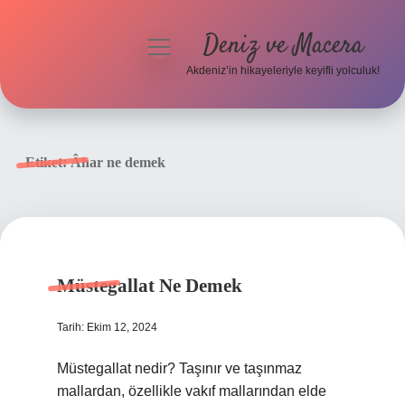
Deniz ve Macera
menüyü
aç
Akdeniz’in hikayeleriyle keyifli yolculuk!
Anasayfa
Gizlilik Politikası
Etiket:
Âhar ne demek
Yasal Uyarı
Hakkımızda
Müstegallat Ne Demek
Tarih: Ekim 12, 2024
Müstegallat nedir? Taşınır ve taşınmaz
mallardan, özellikle vakıf mallarından elde