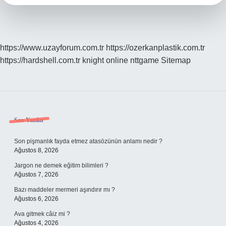
https://www.uzayforum.com.tr
https://ozerkanplastik.com.tr
https://hardshell.com.tr
knight online
nttgame
Sitemap
Sidebar
Son Yazılar
Son pişmanlık fayda etmez atasözünün anlamı nedir ?
Ağustos 8, 2026
Jargon ne demek eğitim bilimleri ?
Ağustos 7, 2026
Bazı maddeler mermeri aşındırır mı ?
Ağustos 6, 2026
Ava gitmek câiz mi ?
Ağustos 4, 2026