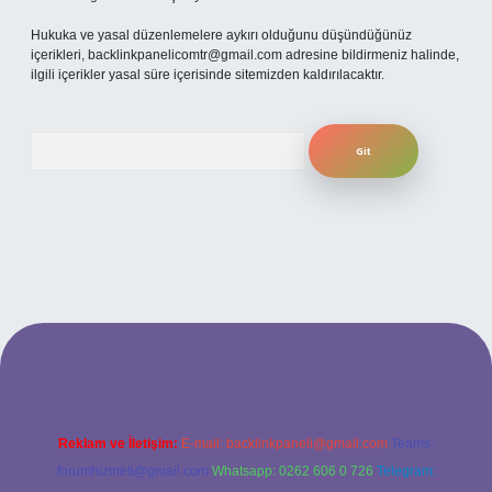
Hukuka ve yasal düzenlemelere aykırı olduğunu düşündüğünüz
içerikleri,
backlinkpanelicomtr@gmail.com
adresine bildirmeniz halinde,
ilgili içerikler yasal süre içerisinde sitemizden kaldırılacaktır.
Arama
güncel giriş
betexper bahis
Reklam ve İletişim:
E-mail:
backlinkpaneli@gmail.com
Teams:
forumhizmeti@gmail.com
Whatsapp: 0262 606 0 726
Telegram: