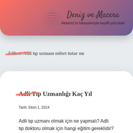
Deniz ve Macera
menüyü
aç
Akdeniz’in hikayeleriyle keyifli yolculuk!
Anasayfa
Gizlilik Politikası
Etiket:
Adli tıp uzmanı nöbet tutar mı
Yasal Uyarı
Hakkımızda
Adli Tıp Uzmanlığı Kaç Yıl
Tarih: Ekim 1, 2024
Adli tıp uzmanı olmak için ne yapmalı? Adli
tıp doktoru olmak için hangi eğitim gereklidir?