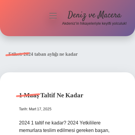
Deniz ve Macera
menüyü
aç
Akdeniz’in hikayeleriyle keyifli yolculuk!
Anasayfa
Gizlilik Politikası
Etiket:
2024 taban aylığı ne kadar
Yasal Uyarı
Hakkımızda
1 Maaş Taltif Ne Kadar
Tarih: Mart 17, 2025
2024 1 taltif ne kadar? 2024 Yetkililere
memurlara teslim edilmesi gereken başarı,