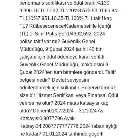
performans sertifikası ve ödül oranı,%130
9.396.76-TL71.32-TL120%8.673.93-TL65.84-
TL110%7.951.10.35-TL100% 7. 1 taltif kaç
TL? Rütbesecenece/Kademetreifife İçeriği
(TL) 1. Sınıf Polis Şefi1/4392,692. 2024
polise taltif var mı? Güvenlik Genel
Müdürlüğü, 9 Şubat 2024 tarihli 40 bin
çalışanı için ödül ödemeye karar verildi.
Güvenlik Genel Müdürlüğü, makalesini 9
Şubat 2024’ten tüm birimlere gönderdi. Taltif
belgesi nedir? Devlet seviyesini
ödüllendirmek için kullanılır. Süpervizörünüz
size bir Hizmet Sertifikası veya Finansal Ödül
verirse ne olur? 2024 maaş katsayısı kaç
oldu? Dönem01/07/2024 – 31/1024 Ay
Katsayısı0,9077796 Aylık
Katsayı14.2087777777776 2024 taban aylığı
ne kadar? 01.01.2024 tarihinde geçerli