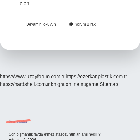
olan…
1
Devamını okuyun
Yorum Bırak
Maaş
Taltif
Ne
Kadar
https://www.uzayforum.com.tr
https://ozerkanplastik.com.tr
https://hardshell.com.tr
knight online
nttgame
Sitemap
Sidebar
Son Yazılar
Son pişmanlık fayda etmez atasözünün anlamı nedir ?