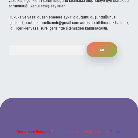
yazdıkları içeriklerin sorumluluğunu taşımakta olup, siteye üye olarak bu
sorumluluğu kabul etmiş sayılırlar.
Hukuka ve yasal düzenlemelere aykırı olduğunu düşündüğünüz
içerikleri,
backlinkpanelicomtr@gmail.com
adresine bildirmeniz halinde,
ilgili içerikler yasal süre içerisinde sitemizden kaldırılacaktır.
Arama
güncel giriş
betexper bahis
Reklam ve İletişim:
E-mail:
backlinkpaneli@gmail.com
Teams: