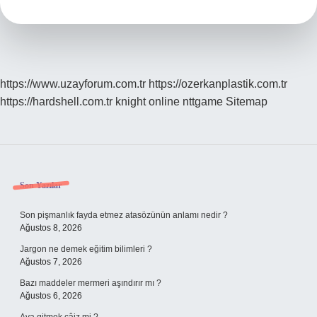
Ne
Kadar
Olacak
https://www.uzayforum.com.tr
https://ozerkanplastik.com.tr
https://hardshell.com.tr
knight online
nttgame
Sitemap
Sidebar
Son Yazılar
Son pişmanlık fayda etmez atasözünün anlamı nedir ?
Ağustos 8, 2026
Jargon ne demek eğitim bilimleri ?
Ağustos 7, 2026
Bazı maddeler mermeri aşındırır mı ?
Ağustos 6, 2026