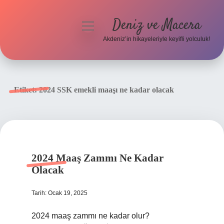
Deniz ve Macera
menüyü
aç
Akdeniz’in hikayeleriyle keyifli yolculuk!
Anasayfa
Gizlilik Politikası
Etiket:
2024 SSK emekli maaşı ne kadar olacak
Yasal Uyarı
Hakkımızda
2024 Maaş Zammı Ne Kadar
Olacak
Tarih: Ocak 19, 2025
2024 maaş zammı ne kadar olur?