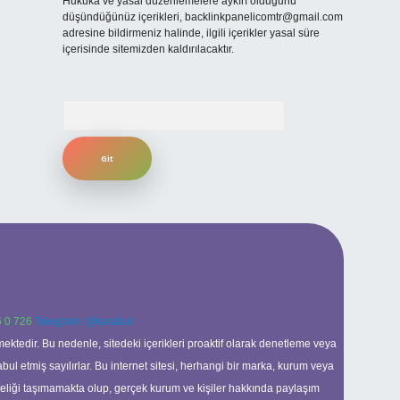
Hukuka ve yasal düzenlemelere aykırı olduğunu
düşündüğünüz içerikleri,
backlinkpanelicomtr@gmail.com
adresine bildirmeniz halinde, ilgili içerikler yasal süre
içerisinde sitemizden kaldırılacaktır.
Arama
 0 726
Telegram: @karabul
ektedir. Bu nedenle, sitedeki içerikleri proaktif olarak denetleme veya
 etmiş sayılırlar. Bu internet sitesi, herhangi bir marka, kurum veya
niteliği taşımamakta olup, gerçek kurum ve kişiler hakkında paylaşım