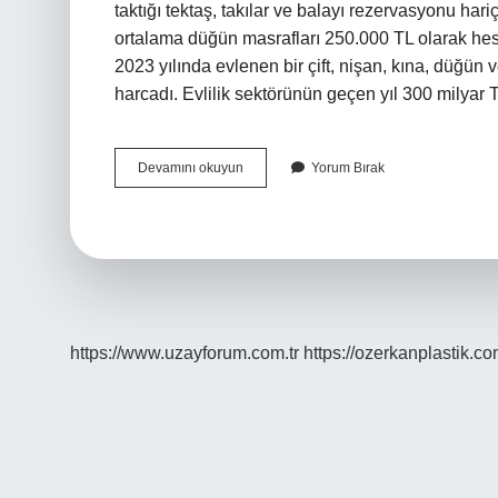
taktığı tektaş, takılar ve balayı rezervasyonu har
ortalama düğün masrafları 250.000 TL olarak hes
2023 yılında evlenen bir çift, nişan, kına, düğü
harcadı. Evlilik sektörünün geçen yıl 300 milyar 
Evlenmek
Devamını okuyun
Yorum Bırak
Için
Ne
Kadar
Para
Lazım
https://www.uzayforum.com.tr
https://ozerkanplastik.co