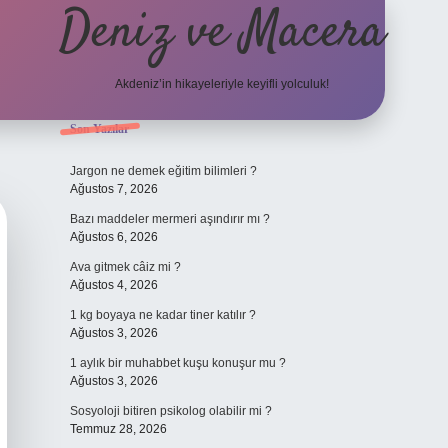
Deniz ve Macera
Akdeniz’in hikayeleriyle keyifli yolculuk!
Sidebar
Son Yazılar
elexbet güncel
Jargon ne demek eğitim bilimleri ?
Ağustos 7, 2026
Bazı maddeler mermeri aşındırır mı ?
Ağustos 6, 2026
Ava gitmek câiz mi ?
Ağustos 4, 2026
1 kg boyaya ne kadar tiner katılır ?
Ağustos 3, 2026
1 aylık bir muhabbet kuşu konuşur mu ?
Ağustos 3, 2026
Sosyoloji bitiren psikolog olabilir mi ?
Temmuz 28, 2026