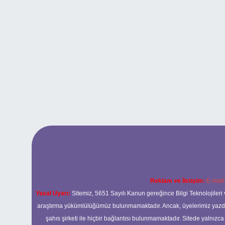
Reklam ve İletişim:
E-mail
Yasal Uyarı:
Sitemiz, 5651 Sayılı Kanun gereğince Bilgi Teknolojileri 
araştırma yükümlülüğümüz bulunmamaktadır. Ancak, üyelerimiz yazdıkla
şahıs şirketi ile hiçbir bağlantısı bulunmamaktadır. Sitede yalnızc