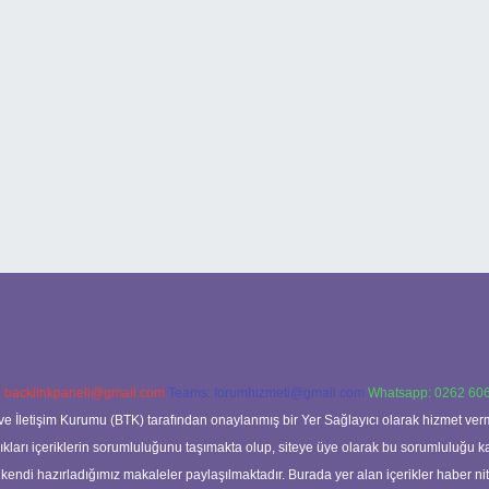
:
backlinkpaneli@gmail.com
Teams:
forumhizmeti@gmail.com
Whatsapp: 0262 606
ve İletişim Kurumu (BTK) tarafından onaylanmış bir Yer Sağlayıcı olarak hizmet verm
rı içeriklerin sorumluluğunu taşımakta olup, siteye üye olarak bu sorumluluğu kabul
a kendi hazırladığımız makaleler paylaşılmaktadır. Burada yer alan içerikler haber 