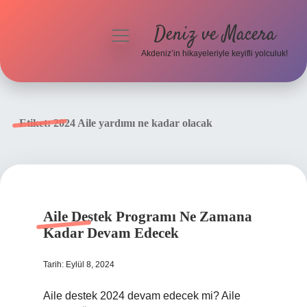
Deniz ve Macera
menüyü
aç
Akdeniz’in hikayeleriyle keyifli yolculuk!
Anasayfa
Gizlilik Politikası
Etiket:
2024 Aile yardımı ne kadar olacak
Yasal Uyarı
Hakkımızda
Aile Destek Programı Ne Zamana
Kadar Devam Edecek
Tarih: Eylül 8, 2024
Aile destek 2024 devam edecek mi? Aile