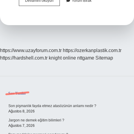
Aile
Devamını okuyun
Yorum Bırak
Destek
Programı
Ne
Zamana
Kadar
Devam
Edecek
https://www.uzayforum.com.tr
https://ozerkanplastik.com.tr
https://hardshell.com.tr
knight online
nttgame
Sitemap
Sidebar
Son Yazılar
Son pişmanlık fayda etmez atasözünün anlamı nedir ?
Ağustos 8, 2026
Jargon ne demek eğitim bilimleri ?
Ağustos 7, 2026