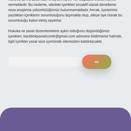
vermektedir. Bu nedenle, sitedeki içerikleri proaktif olarak denetleme
veya araştırma yükümlülüğümüz bulunmamaktadır. Ancak, üyelerimiz
yazdıkları içeriklerin sorumluluğunu taşımakta olup, siteye üye olarak bu
sorumluluğu kabul etmiş sayılırlar.
Hukuka ve yasal düzenlemelere aykırı olduğunu düşündüğünüz
içerikleri,
backlinkpanelicomtr@gmail.com
adresine bildirmeniz halinde,
ilgili içerikler yasal süre içerisinde sitemizden kaldırılacaktır.
Arama
güncel giriş
betexper bahis