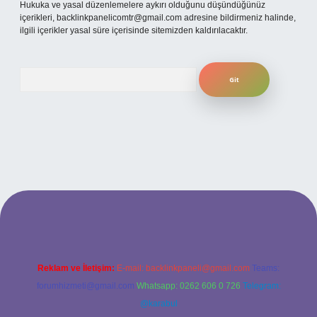
Hukuka ve yasal düzenlemelere aykırı olduğunu düşündüğünüz
içerikleri,
backlinkpanelicomtr@gmail.com
adresine bildirmeniz halinde,
ilgili içerikler yasal süre içerisinde sitemizden kaldırılacaktır.
Arama
güncel giriş
betexper bahis
Reklam ve İletişim:
E-mail:
backlinkpaneli@gmail.com
Teams:
forumhizmeti@gmail.com
Whatsapp: 0262 606 0 726
Telegram:
@karabul