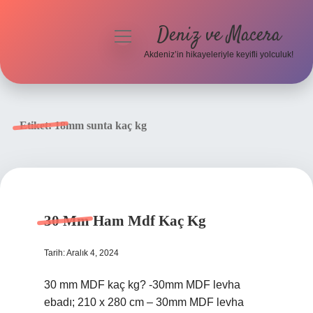
Deniz ve Macera
menüyü
aç
Akdeniz’in hikayeleriyle keyifli yolculuk!
Anasayfa
Gizlilik Politikası
Etiket:
18mm sunta kaç kg
Yasal Uyarı
Hakkımızda
30 Mm Ham Mdf Kaç Kg
Tarih: Aralık 4, 2024
30 mm MDF kaç kg? -30mm MDF levha
ebadı; 210 x 280 cm – 30mm MDF levha