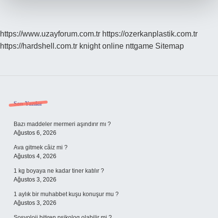
https://www.uzayforum.com.tr
https://ozerkanplastik.com.tr
https://hardshell.com.tr
knight online
nttgame
Sitemap
Sidebar
Son Yazılar
Bazı maddeler mermeri aşındırır mı ?
Ağustos 6, 2026
Ava gitmek câiz mi ?
Ağustos 4, 2026
1 kg boyaya ne kadar tiner katılır ?
Ağustos 3, 2026
1 aylık bir muhabbet kuşu konuşur mu ?
Ağustos 3, 2026
Sosyoloji bitiren psikolog olabilir mi ?