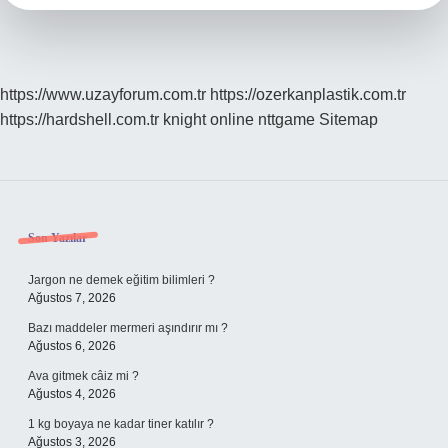
https://www.uzayforum.com.tr
https://ozerkanplastik.com.tr
https://hardshell.com.tr
knight online
nttgame
Sitemap
Sidebar
Son Yazılar
Jargon ne demek eğitim bilimleri ?
Ağustos 7, 2026
Bazı maddeler mermeri aşındırır mı ?
Ağustos 6, 2026
Ava gitmek câiz mi ?
Ağustos 4, 2026
1 kg boyaya ne kadar tiner katılır ?
Ağustos 3, 2026