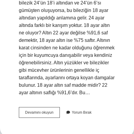
bilezik 24’ün 18’i altından ve 24’ün 6’sı
gümüşten oluşuyorsa, bu bileziğin 18 ayar
altından yapıldığı anlamına gelir. 24 ayar
altında farklı bir karışım yoktur. 18 ayar altın
ne oluyor? Altın 22 ayar değilse %91,6 saf
demektir, 18 ayar altın ise %75 saftır. Altının
karat cinsinden ne kadar olduğunu öğrenmek
için bir kuyumcuya danışabilir veya kendiniz
öğrenebilirsiniz. Altın yüzükler ve bilezikler
gibi mücevher ürünlerinin genellikle iç
taraflarında, ayarlarını ortaya koyan damgalar
bulunur. 18 ayar altın saf madde midir? 22
ayar altının saflığı %91,6’dır. Bu…
18
Devamını okuyun
Yorum Bırak
Ayar
Altın
Element
Mi