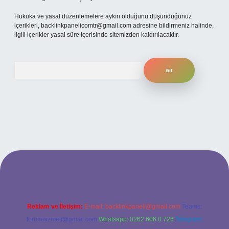
Hukuka ve yasal düzenlemelere aykırı olduğunu düşündüğünüz
içerikleri,
backlinkpanelicomtr@gmail.com
adresine bildirmeniz halinde,
ilgili içerikler yasal süre içerisinde sitemizden kaldırılacaktır.
Arama
 güncel giriş
betexper bahis
Reklam ve İletişim:
E-mail:
backlinkpaneli@gmail.com
Teams:
forumhizmeti@gmail.com
Whatsapp: 0262 606 0 726
Telegram: