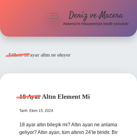
Deniz ve Macera
menüyü
aç
Akdeniz’in hikayeleriyle keyifli yolculuk!
Anasayfa
Gizlilik Politikası
Etiket:
18 ayar altın ne oluyor
Yasal Uyarı
Hakkımızda
18 Ayar Altın Element Mi
Tarih: Ekim 15, 2024
18 ayar altın bileşik mi? Altın ayarı ne anlama
geliyor? Altın ayarı, tüm altının 24’te biridir. Bir