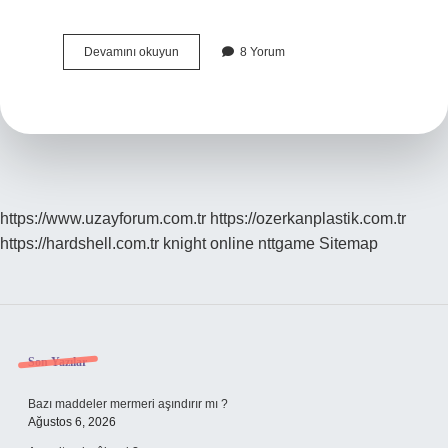
Kadınlar
Devamını okuyun
8 Yorum
Haftada
Kaç
Gün
Spor
Yapmalı
https://www.uzayforum.com.tr
https://ozerkanplastik.com.tr
https://hardshell.com.tr
knight online
nttgame
Sitemap
Sidebar
Son Yazılar
Bazı maddeler mermeri aşındırır mı ?
Ağustos 6, 2026