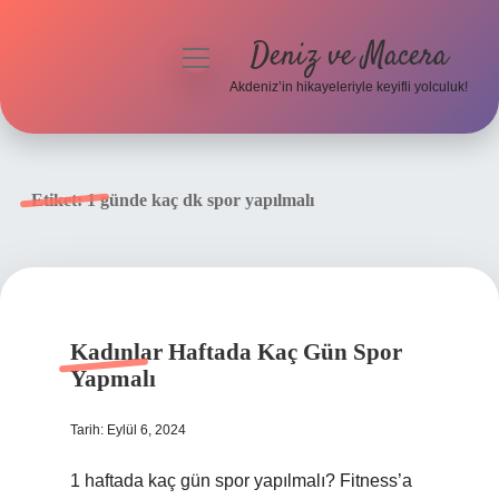
Deniz ve Macera
menüyü
aç
Akdeniz’in hikayeleriyle keyifli yolculuk!
Anasayfa
Gizlilik Politikası
Etiket:
1 günde kaç dk spor yapılmalı
Yasal Uyarı
Hakkımızda
Kadınlar Haftada Kaç Gün Spor
Yapmalı
Tarih: Eylül 6, 2024
1 haftada kaç gün spor yapılmalı? Fitness’a