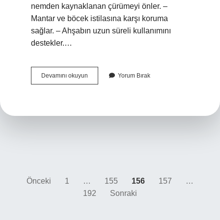
nemden kaynaklanan çürümeyi önler. –
Mantar ve böcek istilasına karşı koruma
sağlar. – Ahşabın uzun süreli kullanımını
destekler.…
Emprenye
Devamını okuyun
Yorum Bırak
Sıvısı
Nedir
Yazı
Önceki
1
…
155
156
157
…
192
Sonraki
sayfalaması