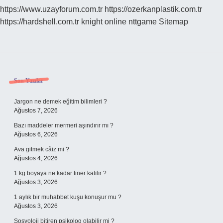
https://www.uzayforum.com.tr
https://ozerkanplastik.com.tr
https://hardshell.com.tr
knight online
nttgame
Sitemap
Sidebar
Son Yazılar
Jargon ne demek eğitim bilimleri ?
Ağustos 7, 2026
Bazı maddeler mermeri aşındırır mı ?
Ağustos 6, 2026
Ava gitmek câiz mi ?
Ağustos 4, 2026
1 kg boyaya ne kadar tiner katılır ?
Ağustos 3, 2026
1 aylık bir muhabbet kuşu konuşur mu ?
Ağustos 3, 2026
Sosyoloji bitiren psikolog olabilir mi ?