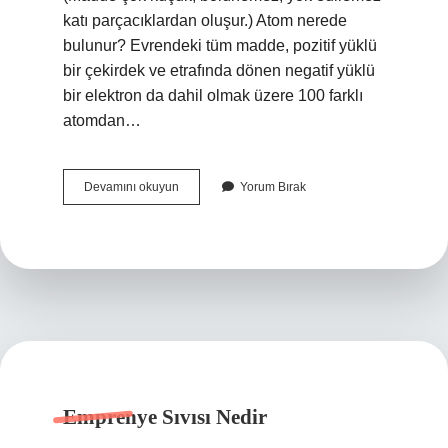
katı parçacıklardan oluşur.) Atom nerede
bulunur? Evrendeki tüm madde, pozitif yüklü
bir çekirdek ve etrafında dönen negatif yüklü
bir elektron da dahil olmak üzere 100 farklı
atomdan…
Atom
Devamını okuyun
Yorum Bırak
Nedir
Ve
Ne
Işe
Yarar
Emprenye Sıvısı Nedir