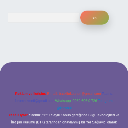
Arama
er bahis
Reklam ve İletişim:
E-mail:
backlinkpaneli@gmail.com
Teams:
forumhizmeti@gmail.com
Whatsapp: 0262 606 0 726
Telegram:
@karabul
Yasal Uyarı:
Sitemiz, 5651 Sayılı Kanun gereğince Bilgi Teknolojileri ve
İletişim Kurumu (BTK) tarafından onaylanmış bir Yer Sağlayıcı olarak