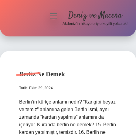
Deniz ve Macera
menüyü
aç
Akdeniz’in hikayeleriyle keyifli yolculuk!
Anasayfa
Gizlilik Politikası
Deniz
Yasal Uyarı
ve
Berfiz Ne Demek
Hakkımızda
Macera
Tarih: Ekim 29, 2024
Yazılar
Berfin’in kürtçe anlamı nedir? “Kar gibi beyaz
ve temiz” anlamına gelen Berfin ismi, aynı
zamanda “kardan yapılmış” anlamını da
içeriyor. Kuranda berfin ne demek? 15. Berfin
kardan yapılmıştır, temizdir. 16. Berfîn ne