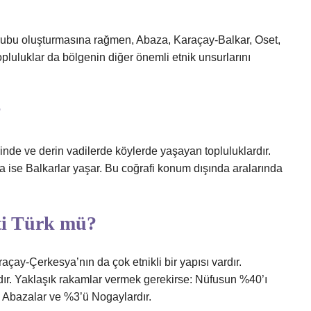
grubu oluşturmasına rağmen, Abaza, Karaçay-Balkar, Oset,
luluklar da bölgenin diğer önemli etnik unsurlarını
?
nde ve derin vadilerde köylerde yaşayan topluluklardır.
 ise Balkarlar yaşar. Bu coğrafi konum dışında aralarında
ti Türk mü?
çay-Çerkesya’nın da çok etnikli bir yapısı vardır.
ır. Yaklaşık rakamlar vermek gerekirse: Nüfusun %40’ı
i Abazalar ve %3’ü Nogaylardır.