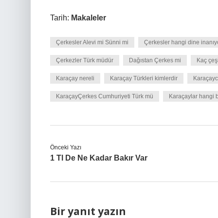
Tarih:
Makaleler
Çerkesler Alevi mi Sünni mi
Çerkesler hangi dine inanıy
Çerkezler Türk müdür
Dağıstan Çerkes mi
Kaç çeş
Karaçay nereli
Karaçay Türkleri kimlerdir
Karaçayc
KaraçayÇerkes Cumhuriyeti Türk mü
Karaçaylar hangi
Önceki Yazı
1 Tl De Ne Kadar Bakır Var
Bir yanıt yazın