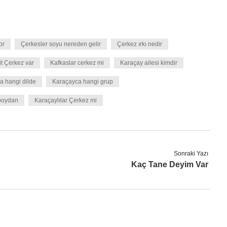
or
Çerkesler soyu nereden gelir
Çerkez ırkı nedir
it Çerkez var
Kafkaslar cerkez mi
Karaçay ailesi kimdir
a hangi dilde
Karaçayca hangi grup
 boydan
Karaçaylılar Çerkez mi
Sonraki Yazı
Kaç Tane Deyim Var