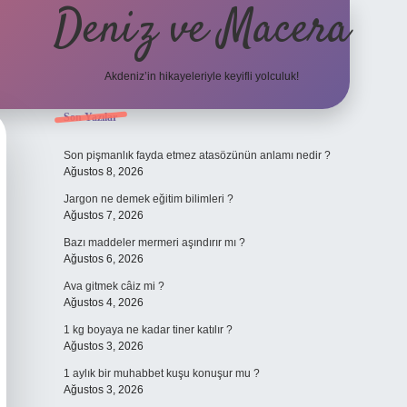
Deniz ve Macera
Akdeniz’in hikayeleriyle keyifli yolculuk!
Sidebar
Son Yazılar
elexbet güncel giriş
bete
Son pişmanlık fayda etmez atasözünün anlamı nedir ?
Ağustos 8, 2026
Jargon ne demek eğitim bilimleri ?
Ağustos 7, 2026
Bazı maddeler mermeri aşındırır mı ?
Ağustos 6, 2026
Ava gitmek câiz mi ?
Ağustos 4, 2026
1 kg boyaya ne kadar tiner katılır ?
Ağustos 3, 2026
1 aylık bir muhabbet kuşu konuşur mu ?
Ağustos 3, 2026