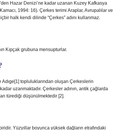
iz’den Hazar Denizi’ne kadar uzanan Kuzey Kafkasya
 Kamacı, 1994: 16). Çerkes terimi Araplar, Avrupalılar ve
içbir halk kendi dilinde “Çerkes” adını kullanmaz.
nın Kıpçak grubuna mensupturlar.
?
e Adıge[1] topluluklarından oluşan Çerkeslerin
 kadar uzanmaktadır. Çerkesler adının, antik çağlarda
n türediği düşünülmektedir [2].
iridir. Yüzyıllar boyunca yüksek dağların etrafındaki