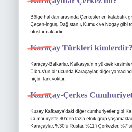
Karaçaylılar Çerkez mi?
Bölge halkları arasında Çerkesler en kalabalık 
Çeçen-İnguş, Dağıstanlı, Kumuk ve Nogay gibi top
oluşturmaktadır.
Karaçay Türkleri kimlerdir
Karaçay-Balkarlar, Kafkasya’nın yüksek kesimleri
Elbrus’un bir ucunda Karaçaylar, diğer yamacında
hiçbir fark yoktur.
Karaçay-Çerkes Cumhuriye
Kuzey Kafkasya’daki diğer cumhuriyetler gibi Kara
Cumhuriyette 80’den fazla etnik grup yaşamaktad
Karaçaylar, %30’u Ruslar, %11’i Çerkezler, %7’s