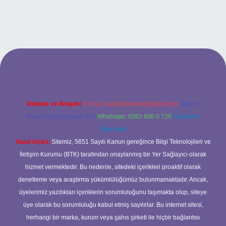
texper bahis
Reklam ve İletişim:
E-mail:
backlinkpaneli@gmail.com
Teams:
forumhizmeti@gmail.com
Whatsapp: 0262 606 0 726
Telegram:
@karabul
Yasal Uyarı:
Sitemiz, 5651 Sayılı Kanun gereğince Bilgi Teknolojileri ve
İletişim Kurumu (BTK) tarafından onaylanmış bir Yer Sağlayıcı olarak
hizmet vermektedir. Bu nedenle, sitedeki içerikleri proaktif olarak
denetleme veya araştırma yükümlülüğümüz bulunmamaktadır. Ancak,
üyelerimiz yazdıkları içeriklerin sorumluluğunu taşımakta olup, siteye
üye olarak bu sorumluluğu kabul etmiş sayılırlar. Bu internet sitesi,
herhangi bir marka, kurum veya şahıs şirketi ile hiçbir bağlantısı