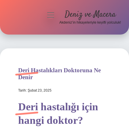
Deniz ve Macera
menüyü
aç
Akdeniz’in hikayeleriyle keyifli yolculuk!
Anasayfa
Gizlilik Politikası
Yasal Uyarı
Deri Hastalıkları Doktoruna Ne
Hakkımızda
Denir
Tarih: Şubat 23, 2025
Deri hastalığı için
hangi doktor?